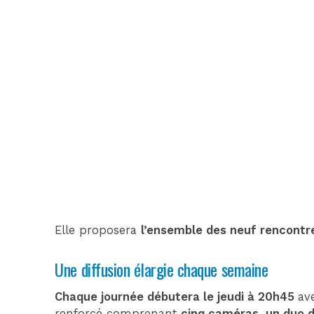
Elle proposera
l’ensemble des neuf rencontr
Une diffusion élargie chaque semaine
Chaque journée débutera le jeudi à 20h45
av
renforcé comprenant
cinq caméras
,
un duo 