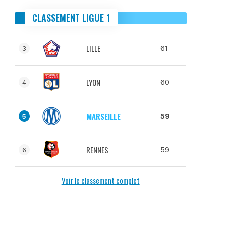
CLASSEMENT LIGUE 1
LILLE
61
3
LYON
60
4
MARSEILLE
59
5
RENNES
59
6
Voir le classement complet