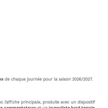
DIM 30 AOÛT
20H45
MONACO
MARSEILLE
es
de chaque journée pour la saison 2026/2027.
ec l’affiche principale, produite avec un dispositif
de commentateurs
et un
journaliste bord terrain
.