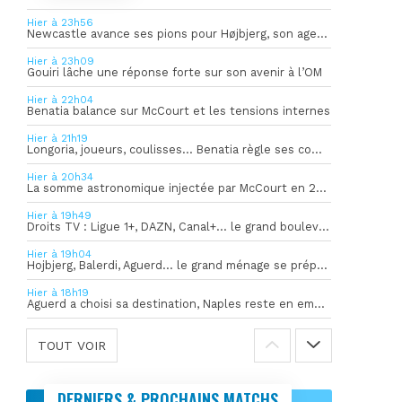
Hier à 23h56
Newcastle avance ses pions pour Højbjerg, son agent sort du silence
Hier à 23h09
Gouiri lâche une réponse forte sur son avenir à l’OM
Hier à 22h04
Benatia balance sur McCourt et les tensions internes
Hier à 21h19
Longoria, joueurs, coulisses… Benatia règle ses comptes !
Hier à 20h34
La somme astronomique injectée par McCourt en 2026 pour soutenir l’OM
Hier à 19h49
Droits TV : Ligue 1+, DAZN, Canal+… le grand bouleversement
Hier à 19h04
Hojbjerg, Balerdi, Aguerd… le grand ménage se prépare
Hier à 18h19
Aguerd a choisi sa destination, Naples reste en embuscade
TOUT VOIR
DERNIERS & PROCHAINS MATCHS