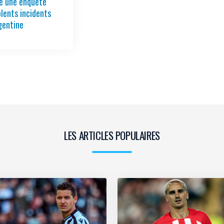
re une enquête
olents incidents
gentine
LES ARTICLES POPULAIRES