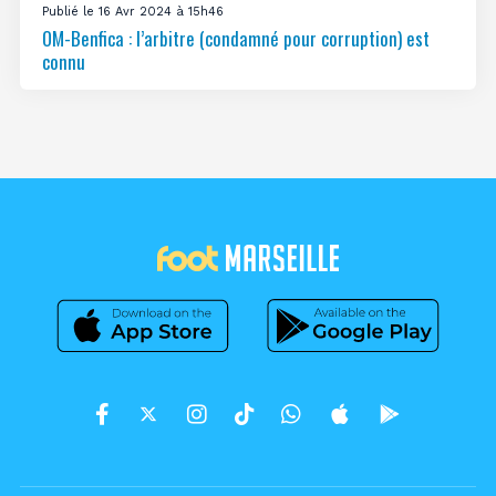
Publié le 16 Avr 2024 à 15h46
OM-Benfica : l’arbitre (condamné pour corruption) est
connu