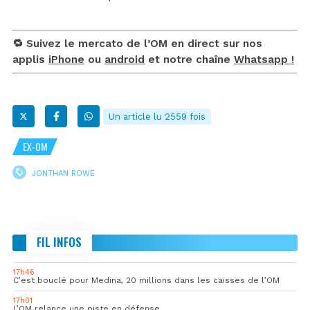
🔁 Suivez le mercato de l’OM en direct sur nos
applis
iPhone
ou
android
et notre chaîne
Whatsapp !
Un article lu 2559 fois
EX-OM
JONTHAN ROWE
FIL INFOS
17h46
C’est bouclé pour Medina, 20 millions dans les caisses de l’OM
17h01
L’OM relance une piste en défense