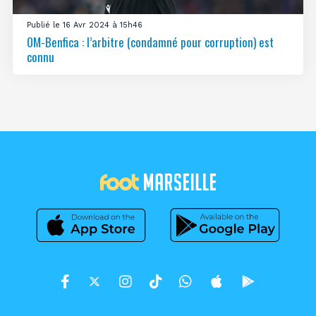
Publié le 16 Avr 2024 à 15h46
OM-Benfica : l’arbitre (condamné pour corruption) est
connu