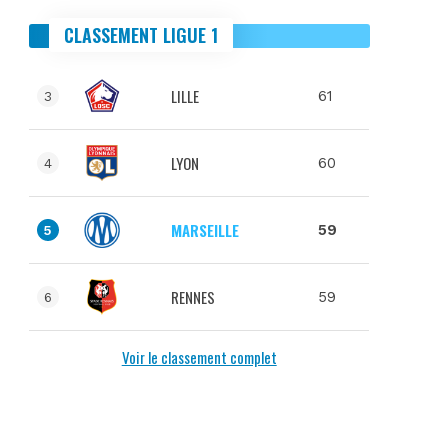
CLASSEMENT LIGUE 1
LILLE
61
3
LYON
60
4
MARSEILLE
59
5
RENNES
59
6
Voir le classement complet