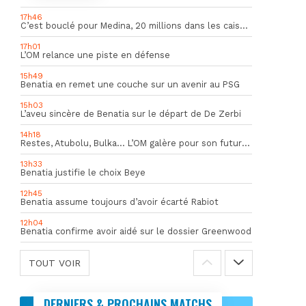
17h46
C’est bouclé pour Medina, 20 millions dans les caisses de l’OM
17h01
L’OM relance une piste en défense
15h49
Benatia en remet une couche sur un avenir au PSG
15h03
L’aveu sincère de Benatia sur le départ de De Zerbi
14h18
Restes, Atubolu, Bulka… L’OM galère pour son futur gardien numéro 1
13h33
Benatia justifie le choix Beye
12h45
Benatia assume toujours d’avoir écarté Rabiot
12h04
Benatia confirme avoir aidé sur le dossier Greenwood
TOUT VOIR
DERNIERS & PROCHAINS MATCHS