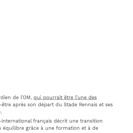
DIM 30 AOÛT
20H45
MONACO
MARSEILLE
ardien de l’OM,
qui pourrait être l’une des
-être après son départ du Stade Rennais et ses
.
x-international français décrit une transition
 équilibre grâce à une formation et à de