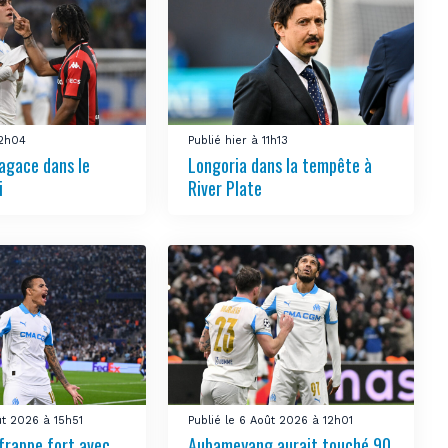
12h04
Publié hier à 11h13
’agace dans le
Longoria dans la tempête à
i
River Plate
ût 2026 à 15h51
Publié le 6 Août 2026 à 12h01
frappe fort avec
Aubameyang aurait touché 90