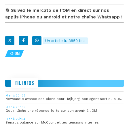
🔁 Suivez le mercato de l’OM en direct sur nos
applis
iPhone
ou
android
et notre chaîne
Whatsapp !
Un article lu 3850 fois
EX-OM
FIL INFOS
Hier à 23h56
Newcastle avance ses pions pour Højbjerg, son agent sort du silence
Hier à 23h09
Gouiri lâche une réponse forte sur son avenir à l’OM
Hier à 22h04
Benatia balance sur McCourt et les tensions internes