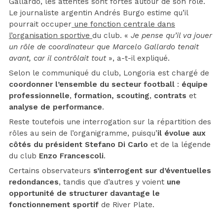
Gallardo, les attentes sont fortes autour de son rôle.
Le journaliste argentin Andrés Burgo estime qu’il
pourrait occuper
une fonction centrale dans
l’organisation sportive
du club. «
Je pense qu’il va jouer
un rôle de coordinateur que Marcelo Gallardo tenait
avant, car il contrôlait tout
», a-t-il expliqué.
Selon le communiqué du club, Longoria est chargé de
coordonner l’ensemble du secteur football
:
équipe
professionnelle
,
formation, scouting
,
contrats
et
analyse de performance
.
Reste toutefois une interrogation sur la répartition des
rôles au sein de l’organigramme, puisqu’
il évolue aux
côtés du président Stefano Di Carlo
et de la légende
du club
Enzo Francescoli
.
Certains observateurs
s’interrogent sur d’éventuelles
redondances
, tandis que d’autres y voient
une
opportunité de structurer davantage le
fonctionnement sportif
de River Plate.