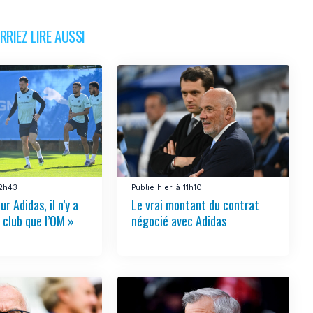
RIEZ LIRE AUSSI
12h43
Publié hier à 11h10
ur Adidas, il n’y a
Le vrai montant du contrat
 club que l’OM »
négocié avec Adidas