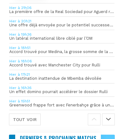
Hier à 21h06
La première offre de la Real Sociedad pour Aguerd refusée par l’OM
Hier à 20h21
Une offre déjà envoyée pour le potentiel successeur de Rulli
Hier à 19h36
Un latéral international libre ciblé par l’OM
Hier à 18h51
Accord trouvé pour Medina, la grosse somme de la vente dévoilée
Hier à 18h06
Accord trouvé avec Manchester City pour Rulli
Hier à 17h21
La destination inattendue de Mbemba dévoilée
Hier à 16h36
Un effet domino pourrait accélérer le dossier Rulli
Hier à 15h51
Greenwood frappe fort avec Fenerbahçe grâce à un but spectaculaire
TOUT VOIR
DERNIERS & PROCHAINS MATCHS