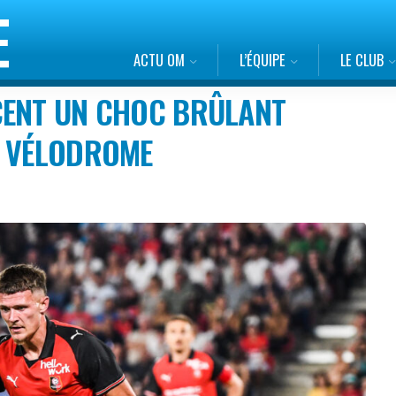
ACTU OM
L’ÉQUIPE
LE CLUB
CENT UN CHOC BRÛLANT
U VÉLODROME