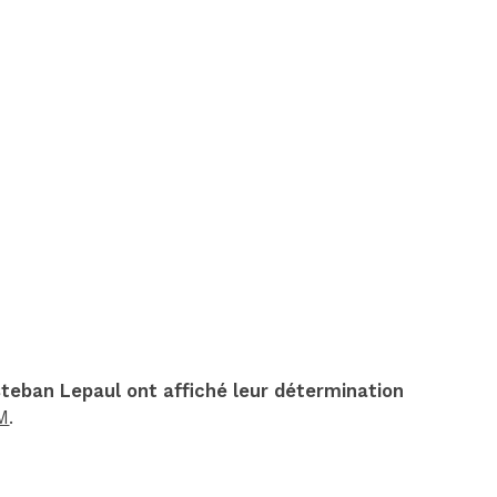
DIM 30 AOÛT
20H45
MONACO
MARSEILLE
steban Lepaul ont affiché leur détermination
OM
.