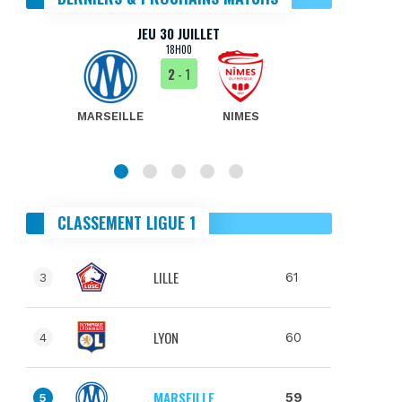
JEU 30 JUILLET
18H00
2
- 1
MARSEILLE
NIMES
MA
CLASSEMENT LIGUE 1
LILLE
61
3
LYON
60
4
MARSEILLE
59
5