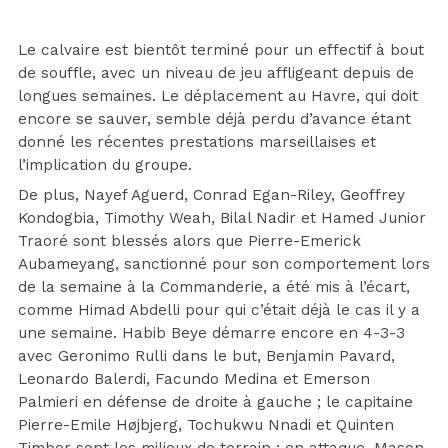
Le calvaire est bientôt terminé pour un effectif à bout
de souffle, avec un niveau de jeu affligeant depuis de
longues semaines. Le déplacement au Havre, qui doit
encore se sauver, semble déjà perdu d’avance étant
donné les récentes prestations marseillaises et
l’implication du groupe.
De plus, Nayef Aguerd, Conrad Egan-Riley, Geoffrey
Kondogbia, Timothy Weah, Bilal Nadir et Hamed Junior
Traoré sont blessés alors que Pierre-Emerick
Aubameyang, sanctionné pour son comportement lors
de la semaine à la Commanderie, a été mis à l’écart,
comme Himad Abdelli pour qui c’était déjà le cas il y a
une semaine. Habib Beye démarre encore en 4-3-3
avec Geronimo Rulli dans le but, Benjamin Pavard,
Leonardo Balerdi, Facundo Medina et Emerson
Palmieri en défense de droite à gauche ; le capitaine
Pierre-Emile Højbjerg, Tochukwu Nnadi et Quinten
Timber sont les milieux de terrain ; en attaque, Mason