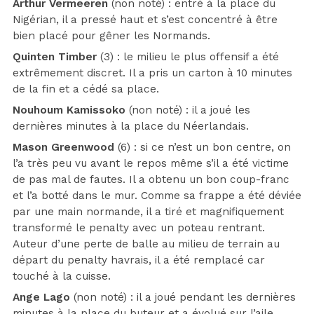
Arthur Vermeeren
(non noté) : entré à la place du
Nigérian, il a pressé haut et s’est concentré à être
bien placé pour gêner les Normands.
Quinten Timber
(3) : le milieu le plus offensif a été
extrêmement discret. Il a pris un carton à 10 minutes
de la fin et a cédé sa place.
Nouhoum Kamissoko
(non noté) : il a joué les
dernières minutes à la place du Néerlandais.
Mason Greenwood
(6) : si ce n’est un bon centre, on
l’a très peu vu avant le repos même s’il a été victime
de pas mal de fautes. Il a obtenu un bon coup-franc
et l’a botté dans le mur. Comme sa frappe a été déviée
par une main normande, il a tiré et magnifiquement
transformé le penalty avec un poteau rentrant.
Auteur d’une perte de balle au milieu de terrain au
départ du penalty havrais, il a été remplacé car
touché à la cuisse.
Ange Lago
(non noté) : il a joué pendant les dernières
minutes à la place du buteur et a évolué sur l’aile