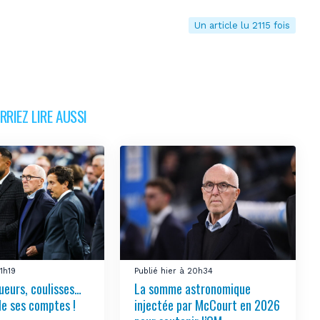
Un article lu 2115 fois
RIEZ LIRE AUSSI
21h19
Publié hier à 20h34
ueurs, coulisses…
La somme astronomique
le ses comptes !
injectée par McCourt en 2026