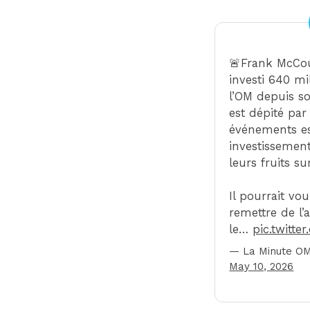
🚨Frank McCou
investi 640 mi
l’OM depuis s
est dépité par
événements est
investissemen
leurs fruits sur
Il pourrait vou
remettre de l’
le…
pic.twitt
— La Minute O
May 10, 2026