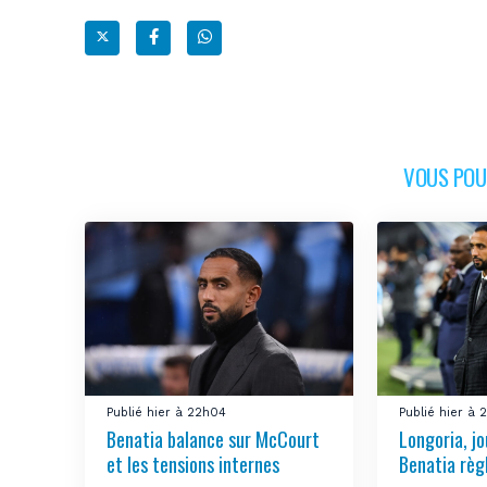
VOUS POUR
Publié hier à 22h04
Publié hier à 
Benatia balance sur McCourt
Longoria, jo
et les tensions internes
Benatia règ