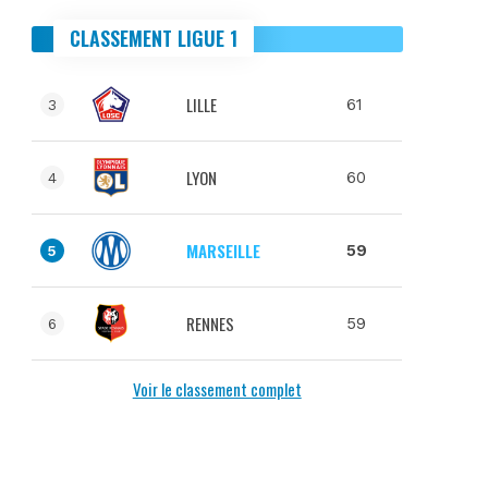
CLASSEMENT LIGUE 1
LILLE
61
3
LYON
60
4
MARSEILLE
59
5
RENNES
59
6
Voir le classement complet