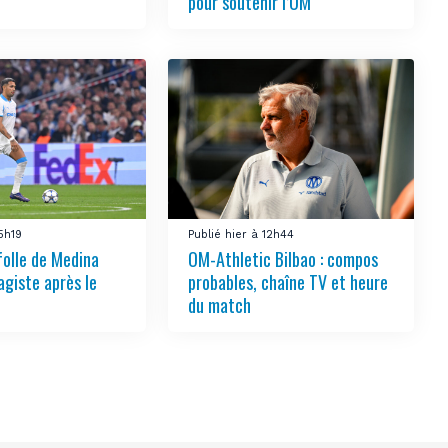
pour soutenir l’OM
15h19
Publié hier à 12h44
folle de Medina
OM-Athletic Bilbao : compos
agiste après le
probables, chaîne TV et heure
du match