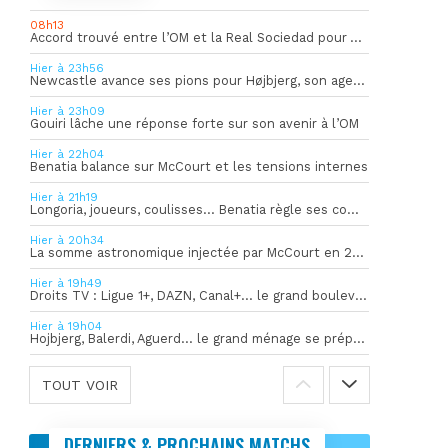
08h13
Accord trouvé entre l’OM et la Real Sociedad pour Aguerd
Hier à 23h56
Newcastle avance ses pions pour Højbjerg, son agent sort du silence
Hier à 23h09
Gouiri lâche une réponse forte sur son avenir à l’OM
Hier à 22h04
Benatia balance sur McCourt et les tensions internes
Hier à 21h19
Longoria, joueurs, coulisses… Benatia règle ses comptes !
Hier à 20h34
La somme astronomique injectée par McCourt en 2026 pour soutenir l’OM
Hier à 19h49
Droits TV : Ligue 1+, DAZN, Canal+… le grand bouleversement
Hier à 19h04
Hojbjerg, Balerdi, Aguerd… le grand ménage se prépare
TOUT VOIR
DERNIERS & PROCHAINS MATCHS