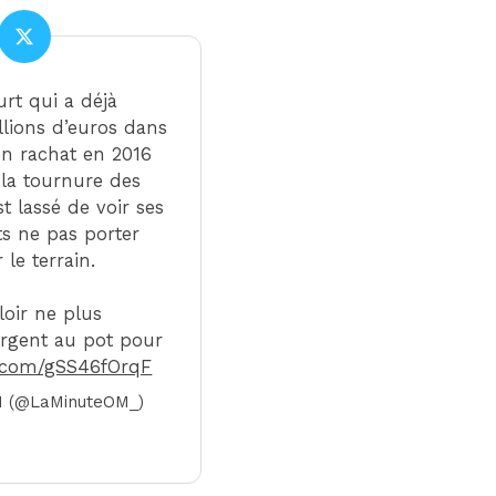
rt qui a déjà
llions d’euros dans
on rachat en 2016
 la tournure des
 lassé de voir ses
ts ne pas porter
 le terrain.
loir ne plus
argent au pot pour
er.com/gSS46fOrqF
M (@LaMinuteOM_)