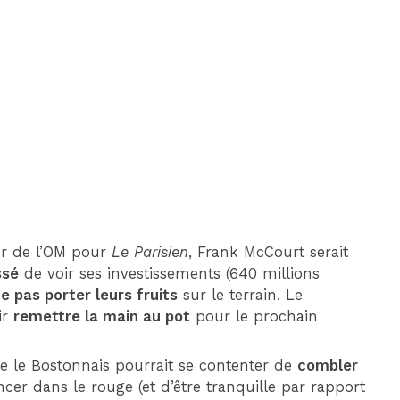
DIM 30 AOÛT
20H45
MONACO
MARSEILLE
ur de l’OM pour
Le Parisien
, Frank McCourt serait
ssé
de voir ses investissements (640 millions
e pas porter leurs fruits
sur le terrain. Le
ir
remettre la main au pot
pour le prochain
e le Bostonnais pourrait se contenter de
combler
ncer dans le rouge (et d’être tranquille par rapport