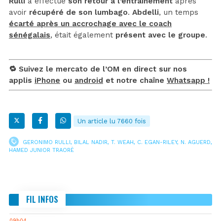
Rulli
a effectué
son retour à l’entraînement
après
avoir
récupéré de son lumbago
.
Abdelli
, un temps
écarté après un accrochage avec le coach
sénégalais
, était également
présent avec le groupe
.
🔁 Suivez le mercato de l’OM en direct sur nos
applis
iPhone
ou
android
et notre chaîne
Whatsapp !
Un article lu 7660 fois
GERONIMO RULLI
,
BILAL NADIR
,
T. WEAH
,
C. EGAN-RILEY
,
N. AGUERD
,
HAMED JUNIOR TRAORÈ
FIL INFOS
09h04