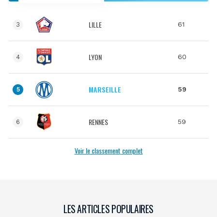
LILLE
61
3
LYON
60
4
MARSEILLE
59
5
RENNES
59
6
Voir le classement complet
LES ARTICLES POPULAIRES