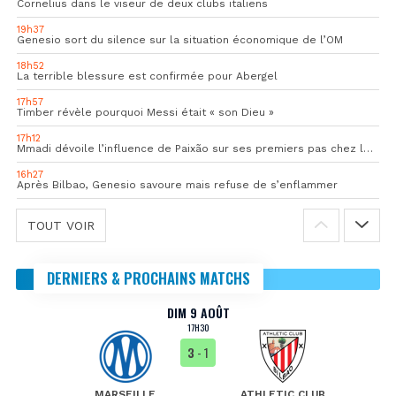
Cornelius dans le viseur de deux clubs italiens
19h37
Genesio sort du silence sur la situation économique de l’OM
18h52
La terrible blessure est confirmée pour Abergel
17h57
Timber révèle pourquoi Messi était « son Dieu »
17h12
Mmadi dévoile l’influence de Paixão sur ses premiers pas chez les pros
16h27
Après Bilbao, Genesio savoure mais refuse de s’enflammer
TOUT VOIR
DERNIERS & PROCHAINS MATCHS
DIM 9 AOÛT
17H30
3
- 1
MARSEILLE
ATHLETIC CLUB