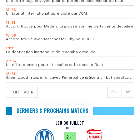
Une offre déjà envoyée pour le potentiel successeur de Rulli
19h36
Un latéral international libre ciblé par l’OM
18h51
Accord trouvé pour Medina, la grosse somme de la vente dévoilée
18h06
Accord trouvé avec Manchester City pour Rulli
17h21
La destination inattendue de Mbemba dévoilée
16h36
Un effet domino pourrait accélérer le dossier Rulli
15h51
Greenwood frappe fort avec Fenerbahçe grâce à un but spectaculaire
TOUT VOIR
DERNIERS & PROCHAINS MATCHS
JEU 30 JUILLET
18H00
2
- 1