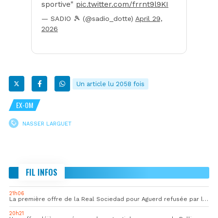
sportive"
pic.twitter.com/frrnt9l9KI
— SADIO 🎾 (@sadio_dotte)
April 29,
2026
Un article lu 2058 fois
EX-OM
NASSER LARGUET
FIL INFOS
21h06
La première offre de la Real Sociedad pour Aguerd refusée par l’OM
20h21