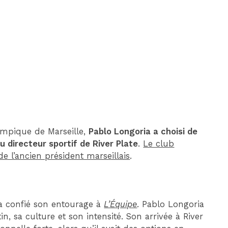
DIM 30 AOÛT
20H45
MONACO
MARSEILLE
ympique de Marseille,
Pablo Longoria a choisi de
 directeur sportif de River Plate
.
Le club
de l’ancien président marseillais
.
a confié son entourage à
L’Équipe
. Pablo Longoria
tin, sa culture et son intensité. Son arrivée à River