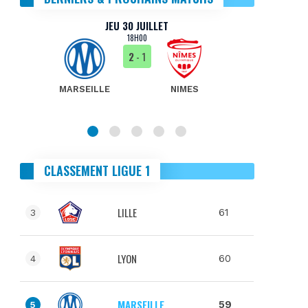
JEU 30 JUILLET
18H00
2
- 1
MARSEILLE
NIMES
MA
CLASSEMENT LIGUE 1
LILLE
61
3
LYON
60
4
MARSEILLE
59
5