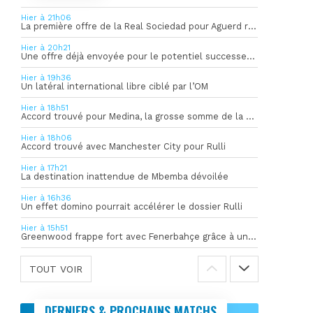
Hier à 21h06
La première offre de la Real Sociedad pour Aguerd refusée par l’OM
Hier à 20h21
Une offre déjà envoyée pour le potentiel successeur de Rulli
Hier à 19h36
Un latéral international libre ciblé par l’OM
Hier à 18h51
Accord trouvé pour Medina, la grosse somme de la vente dévoilée
Hier à 18h06
Accord trouvé avec Manchester City pour Rulli
Hier à 17h21
La destination inattendue de Mbemba dévoilée
Hier à 16h36
Un effet domino pourrait accélérer le dossier Rulli
Hier à 15h51
Greenwood frappe fort avec Fenerbahçe grâce à un but spectaculaire
TOUT VOIR
DERNIERS & PROCHAINS MATCHS