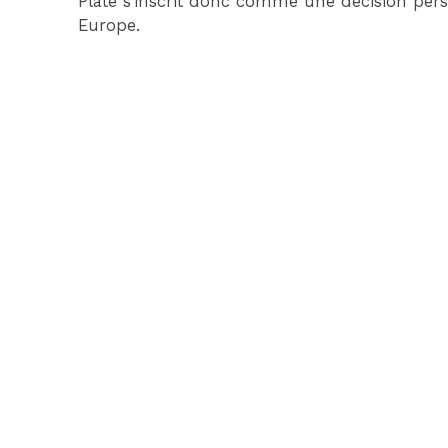
Plate s’inscrit donc comme une décision perso
Europe.