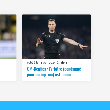
Publié le 16 Avr 2024 à 15h46
OM-Benfica : l’arbitre (condamné
pour corruption) est connu