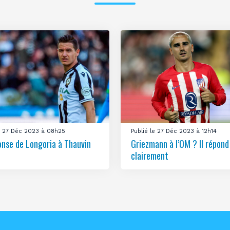
le 27 Déc 2023 à 08h25
Publié le 27 Déc 2023 à 12h14
onse de Longoria à Thauvin
Griezmann à l’OM ? Il répond
clairement