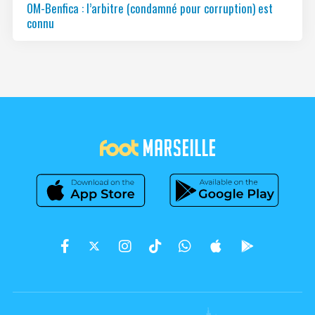
OM-Benfica : l’arbitre (condamné pour corruption) est
connu