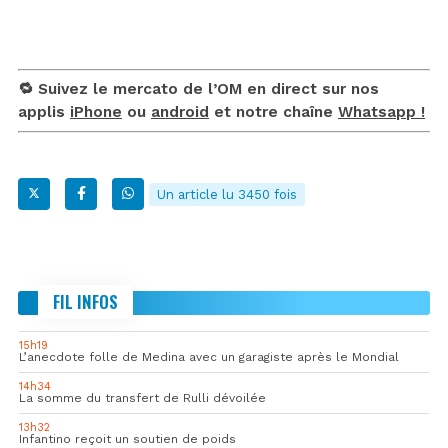
🔁 Suivez le mercato de l’OM en direct sur nos
applis
iPhone
ou
android
et notre chaîne
Whatsapp !
Un article lu 3450 fois
FIL INFOS
15h19
L’anecdote folle de Medina avec un garagiste après le Mondial
14h34
La somme du transfert de Rulli dévoilée
13h32
Infantino reçoit un soutien de poids