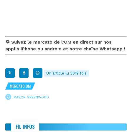
🔁 Suivez le mercato de l’OM en direct sur nos
applis
iPhone
ou
android
et notre chaîne
Whatsapp !
Un article lu 3019 fois
MERCATO OM
MASON GREENWOOD
FIL INFOS