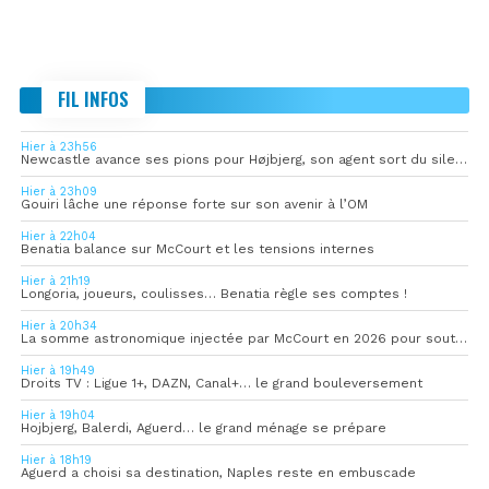
FIL INFOS
Hier à 23h56
Newcastle avance ses pions pour Højbjerg, son agent sort du silence
Hier à 23h09
Gouiri lâche une réponse forte sur son avenir à l’OM
Hier à 22h04
Benatia balance sur McCourt et les tensions internes
Hier à 21h19
Longoria, joueurs, coulisses… Benatia règle ses comptes !
Hier à 20h34
La somme astronomique injectée par McCourt en 2026 pour soutenir l’OM
Hier à 19h49
Droits TV : Ligue 1+, DAZN, Canal+… le grand bouleversement
Hier à 19h04
Hojbjerg, Balerdi, Aguerd… le grand ménage se prépare
Hier à 18h19
Aguerd a choisi sa destination, Naples reste en embuscade