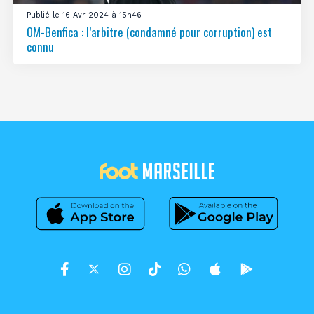
Publié le 16 Avr 2024 à 15h46
OM-Benfica : l’arbitre (condamné pour corruption) est
connu