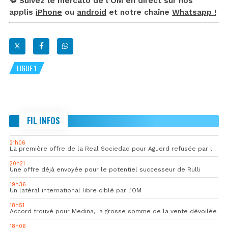
🔁 Suivez le mercato de l’OM en direct sur nos
applis
iPhone
ou
android
et notre chaîne
Whatsapp !
LIGUE 1
FIL INFOS
21h06
La première offre de la Real Sociedad pour Aguerd refusée par l’OM
20h21
Une offre déjà envoyée pour le potentiel successeur de Rulli
19h36
Un latéral international libre ciblé par l’OM
18h51
Accord trouvé pour Medina, la grosse somme de la vente dévoilée
18h06