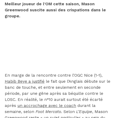
Meilleur joueur de l’OM cette saison, Mason
Greenwood suscite aussi des crispations dans le
groupe.
En marge de la rencontre contre l’OGC Nice (1-1),
Habib Beye a justifié
le fait que l’Anglais débute sur le
banc de touche, et entre seulement en seconde
période, par une gêne après sa béquille contre le
LOSC. En réalité, le n°10 aurait surtout été écarté
après
un accrochage avec le coach
durant la
semaine, selon
Foot Mercato
. Selon
L’Equipe
, Mason
Greenwood reste
« un sujet particulier »
au sein du