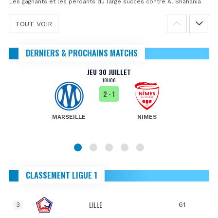
Les gagnants et les perdants du large succès contre Al Shahania
TOUT VOIR
DERNIERS & PROCHAINS MATCHS
JEU 30 JUILLET
18H00
2
- 1
MARSEILLE
NIMES
CLASSEMENT LIGUE 1
LILLE
61
3