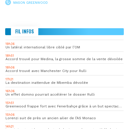
MASON GREENWOOD
FIL INFOS
19h36
Un latéral international libre ciblé par l’OM
18h51
Accord trouvé pour Medina, la grosse somme de la vente dévoilée
18h06
Accord trouvé avec Manchester City pour Rulli
17h21
La destination inattendue de Mbemba dévoilée
16h36
Un effet domino pourrait accélérer le dossier Rulli
15h51
Greenwood frappe fort avec Fenerbahçe grâce à un but spectaculaire
15h06
Lorenzi suit de près un ancien ailier de l’AS Monaco
14h21