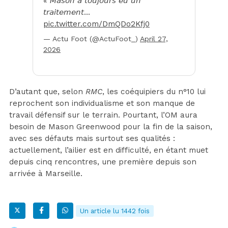
« 𝘔𝘢𝘴𝘰𝘯 𝘢 𝘵𝘰𝘶𝘫𝘰𝘶𝘳𝘴 𝘦𝘶 𝘶𝘯
𝘵𝘳𝘢𝘪𝘵𝘦𝘮𝘦𝘯𝘵…
pic.twitter.com/DmQDo2Kfj0
— Actu Foot (@ActuFoot_)
April 27,
2026
D’autant que, selon
RMC
, les coéquipiers du n°10 lui
reprochent son individualisme et son manque de
travail défensif sur le terrain. Pourtant, l’OM aura
besoin de Mason Greenwood pour la fin de la saison,
avec ses défauts mais surtout ses qualités :
actuellement, l’ailier est en difficulté, en étant muet
depuis cinq rencontres, une première depuis son
arrivée à Marseille.
Un article lu 1442 fois