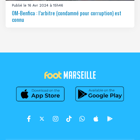
Publié le 16 Avr 2024 à 15h46
OM-Benfica : l’arbitre (condamné pour corruption) est
connu