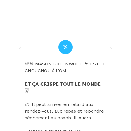
🚨🚨 MASON GREENWOOD 🏴󠁧󠁢󠁥󠁮󠁧󠁿 EST LE
CHOUCHOU À L’OM.
𝗘𝗧 𝗖̧𝗔 𝗖𝗥𝗜𝗦𝗣𝗘 𝗧𝗢𝗨𝗧 𝗟𝗘 𝗠𝗢𝗡𝗗𝗘.
🤯
👉 Il peut arriver en retard aux
rendez-vous, aux repas et répondre
sèchement au coach. Il jouera.