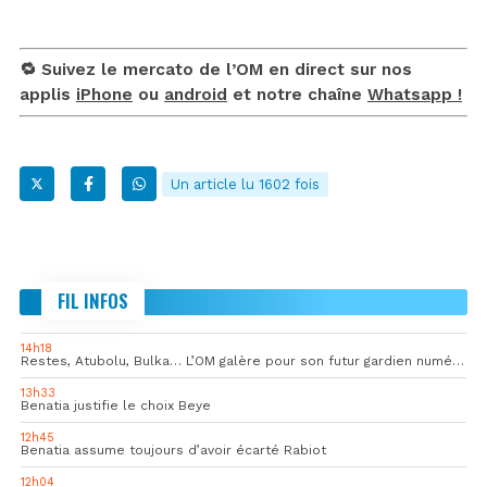
🔁 Suivez le mercato de l’OM en direct sur nos
applis
iPhone
ou
android
et notre chaîne
Whatsapp !
Un article lu 1602 fois
FIL INFOS
14h18
Restes, Atubolu, Bulka… L’OM galère pour son futur gardien numéro 1
13h33
Benatia justifie le choix Beye
12h45
Benatia assume toujours d’avoir écarté Rabiot
12h04