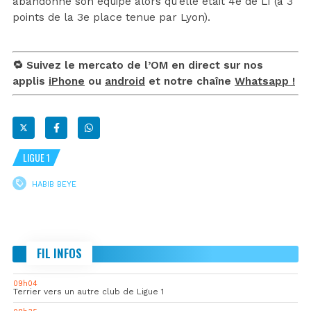
abandonné son équipe alors qu’elle était 4e de L1 (à 3
points de la 3e place tenue par Lyon).
🔁 Suivez le mercato de l’OM en direct sur nos
applis
iPhone
ou
android
et notre chaîne
Whatsapp !
LIGUE 1
HABIB BEYE
FIL INFOS
09h04
Terrier vers un autre club de Ligue 1