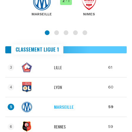
2
- 1
MARSEILLE
NIMES
CLASSEMENT LIGUE 1
LILLE
61
3
LYON
60
4
MARSEILLE
59
5
RENNES
59
6