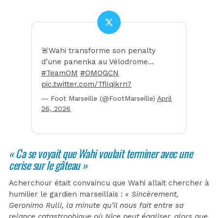
🚨Wahi transforme son penalty
d’une panenka au Vélodrome…
#TeamOM
#OMOGCN
pic.twitter.com/TfiIqikrn7
— Foot Marseille (@FootMarseille)
April
26, 2026
«
Ca se voyait que Wahi voulait terminer avec une
cerise sur le gâteau
»
Acherchour était convaincu que Wahi allait chercher à
humilier le gardien marseillais :
« Sincèrement,
Geronimo Rulli, la minute qu’il nous fait entre sa
relance catastrophique où Nice peut égaliser, alors que