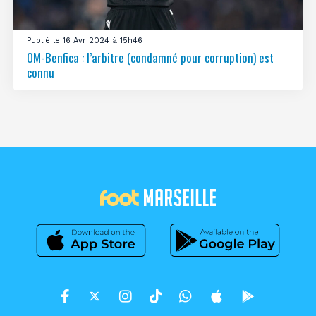
Publié le 16 Avr 2024 à 15h46
OM-Benfica : l’arbitre (condamné pour corruption) est
connu