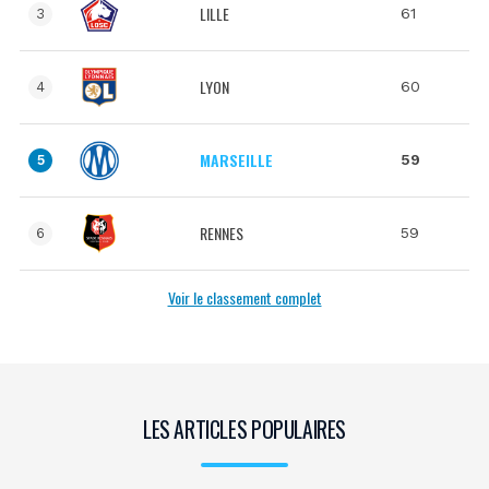
LILLE
61
3
LYON
60
4
MARSEILLE
59
5
RENNES
59
6
Voir le classement complet
LES ARTICLES POPULAIRES