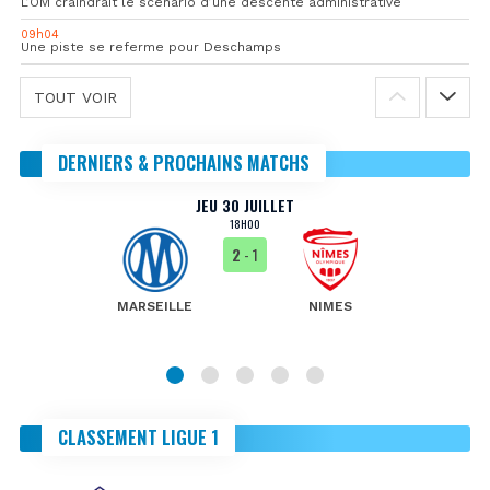
L’OM craindrait le scénario d’une descente administrative
09h04
Une piste se referme pour Deschamps
TOUT VOIR
DERNIERS & PROCHAINS MATCHS
JEU 30 JUILLET
18H00
2
- 1
MARSEILLE
NIMES
CLASSEMENT LIGUE 1