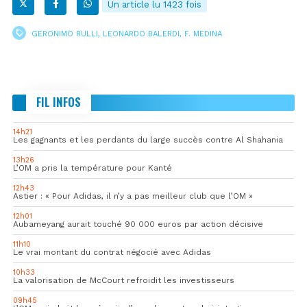
Un article lu 1423 fois
GERONIMO RULLI
,
LEONARDO BALERDI
,
F. MEDINA
FIL INFOS
14h21
Les gagnants et les perdants du large succès contre Al Shahania
13h26
L’OM a pris la température pour Kanté
12h43
Astier : « Pour Adidas, il n’y a pas meilleur club que l’OM »
12h01
Aubameyang aurait touché 90 000 euros par action décisive
11h10
Le vrai montant du contrat négocié avec Adidas
10h33
La valorisation de McCourt refroidit les investisseurs
09h45