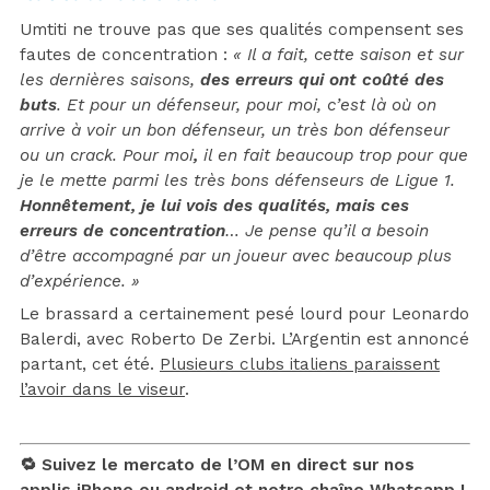
Umtiti ne trouve pas que ses qualités compensent ses
fautes de concentration :
« Il a fait, cette saison et sur
les dernières saisons,
des erreurs qui ont coûté des
buts
. Et pour un défenseur, pour moi, c’est là où on
arrive à voir un bon défenseur, un très bon défenseur
ou un crack. Pour moi
,
il en fait beaucoup trop pour que
je le mette parmi les très bons défenseurs de Ligue 1.
Honnêtement, je lui vois des qualités, mais ces
erreurs de concentration
… Je pense qu’il a besoin
d’être accompagné par un joueur avec beaucoup plus
d’expérience. »
Le brassard a certainement pesé lourd pour Leonardo
Balerdi, avec Roberto De Zerbi. L’Argentin est annoncé
partant, cet été.
Plusieurs clubs italiens paraissent
l’avoir dans le viseur
.
🔁 Suivez le mercato de l’OM en direct sur nos
applis
iPhone
ou
android
et notre chaîne
Whatsapp !