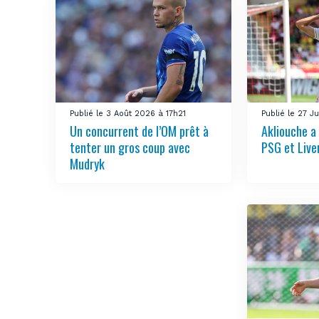
Publié le 3 Août 2026 à 17h21
Publié le 27 J
Un concurrent de l’OM prêt à
Akliouche a
tenter un gros coup avec
PSG et Live
Mudryk