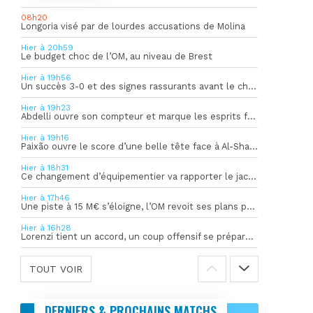
08h20
Longoria visé par de lourdes accusations de Molina
Hier à 20h59
Le budget choc de l’OM, au niveau de Brest
Hier à 19h56
Un succès 3-0 et des signes rassurants avant le choc face à Bilbao
Hier à 19h23
Abdelli ouvre son compteur et marque les esprits face à Al-Shahania
Hier à 19h16
Paixão ouvre le score d’une belle tête face à Al-Shahania
Hier à 18h31
Ce changement d’équipementier va rapporter le jackpot à l’OM
Hier à 17h46
Une piste à 15 M€ s’éloigne, l’OM revoit ses plans pour son gardien
Hier à 16h28
Lorenzi tient un accord, un coup offensif se prépare en coulisses
TOUT VOIR
DERNIERS & PROCHAINS MATCHS