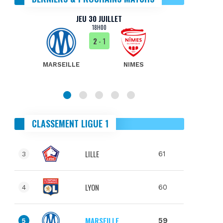
JEU 30 JUILLET
18H00
2
- 1
MARSEILLE
NIMES
MA
CLASSEMENT LIGUE 1
LILLE
61
3
LYON
60
4
MARSEILLE
59
5