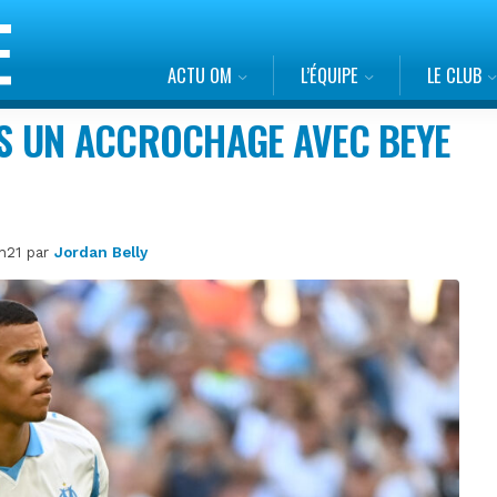
ACTU OM
L’ÉQUIPE
LE CLUB
S UN ACCROCHAGE AVEC BEYE
0h21 par
Jordan Belly