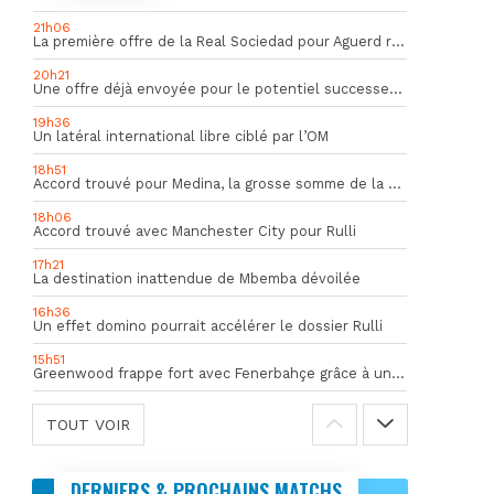
21h06
La première offre de la Real Sociedad pour Aguerd refusée par l’OM
20h21
Une offre déjà envoyée pour le potentiel successeur de Rulli
19h36
Un latéral international libre ciblé par l’OM
18h51
Accord trouvé pour Medina, la grosse somme de la vente dévoilée
18h06
Accord trouvé avec Manchester City pour Rulli
17h21
La destination inattendue de Mbemba dévoilée
16h36
Un effet domino pourrait accélérer le dossier Rulli
15h51
Greenwood frappe fort avec Fenerbahçe grâce à un but spectaculaire
TOUT VOIR
DERNIERS & PROCHAINS MATCHS