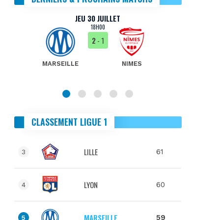
JEU 30 JUILLET
18H00
2
- 1
MARSEILLE
NIMES
MA
CLASSEMENT LIGUE 1
LILLE
61
3
LYON
60
4
MARSEILLE
59
5