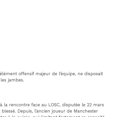
DIM 30 AOÛT
20H45
MONACO
MARSEILLE
élément offensif majeur de l’équipe, ne disposait
 les jambes.
à la rencontre face au LOSC, disputée le 22 mars
 blessé. Depuis, l’ancien joueur de Manchester