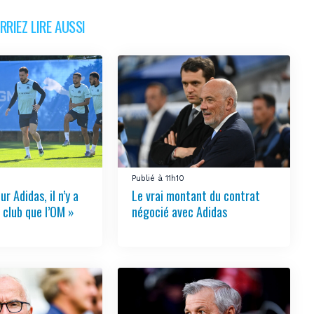
RIEZ LIRE AUSSI
Publié à 11h10
ur Adidas, il n’y a
Le vrai montant du contrat
 club que l’OM »
négocié avec Adidas