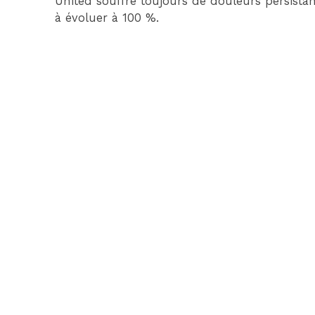
United souffre toujours de douleurs persistant
à évoluer à 100 %.