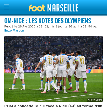
OM-NICE : LES NOTES DES OLYMPIENS
Publié le 26 Avr 2026 à 23h02, mis à jour le 26 avril à 23h54 par
Enzo Marcon
© Icon Sport
L’OM a concédé le nul face à Nice (1-1) au terme d’un