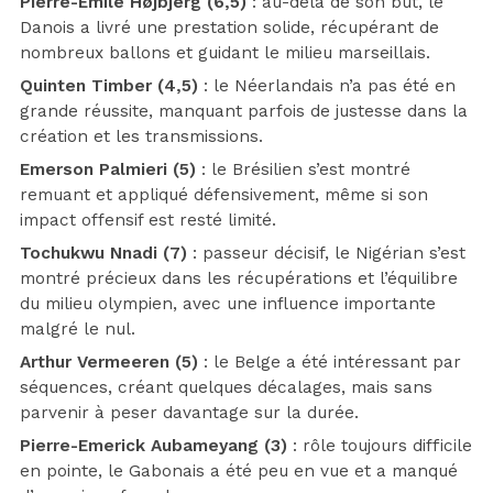
Pierre-Emile Højbjerg (6,5)
: au-delà de son but, le
Danois a livré une prestation solide, récupérant de
nombreux ballons et guidant le milieu marseillais.
Quinten Timber (4,5)
: le Néerlandais n’a pas été en
grande réussite, manquant parfois de justesse dans la
création et les transmissions.
Emerson Palmieri (5)
: le Brésilien s’est montré
remuant et appliqué défensivement, même si son
impact offensif est resté limité.
Tochukwu Nnadi (7)
: passeur décisif, le Nigérian s’est
montré précieux dans les récupérations et l’équilibre
du milieu olympien, avec une influence importante
malgré le nul.
Arthur Vermeeren (5)
: le Belge a été intéressant par
séquences, créant quelques décalages, mais sans
parvenir à peser davantage sur la durée.
Pierre-Emerick Aubameyang (3)
: rôle toujours difficile
en pointe, le Gabonais a été peu en vue et a manqué