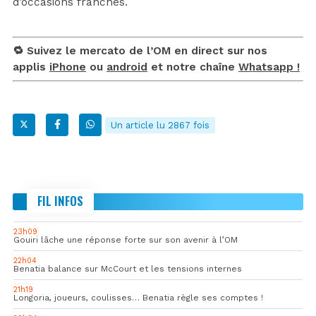
d’occasions franches.
🔁 Suivez le mercato de l’OM en direct sur nos
applis
iPhone
ou
android
et notre chaîne
Whatsapp !
Un article lu 2867 fois
FIL INFOS
23h09
Gouiri lâche une réponse forte sur son avenir à l’OM
22h04
Benatia balance sur McCourt et les tensions internes
21h19
Longoria, joueurs, coulisses… Benatia règle ses comptes !