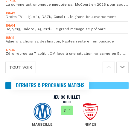
20h34
La somme astronomique injectée par McCourt en 2026 pour soutenir l’OM
19h49
Droits TV : Ligue 1+, DAZN, Canal+… le grand bouleversement
19h04
Hojbjerg, Balerdi, Aguerd… le grand ménage se prépare
18h19
Aguerd a choisi sa destination, Naples reste en embuscade
17h34
Zéro recrue au 7 août, l’OM face à une situation rarissime en Europe
TOUT VOIR
DERNIERS & PROCHAINS MATCHS
JEU 30 JUILLET
18H00
2
- 1
MARSEILLE
NIMES