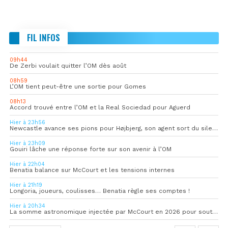
FIL INFOS
09h44
De Zerbi voulait quitter l’OM dès août
08h59
L’OM tient peut-être une sortie pour Gomes
08h13
Accord trouvé entre l’OM et la Real Sociedad pour Aguerd
Hier à 23h56
Newcastle avance ses pions pour Højbjerg, son agent sort du silence
Hier à 23h09
Gouiri lâche une réponse forte sur son avenir à l’OM
Hier à 22h04
Benatia balance sur McCourt et les tensions internes
Hier à 21h19
Longoria, joueurs, coulisses… Benatia règle ses comptes !
Hier à 20h34
La somme astronomique injectée par McCourt en 2026 pour soutenir l’OM