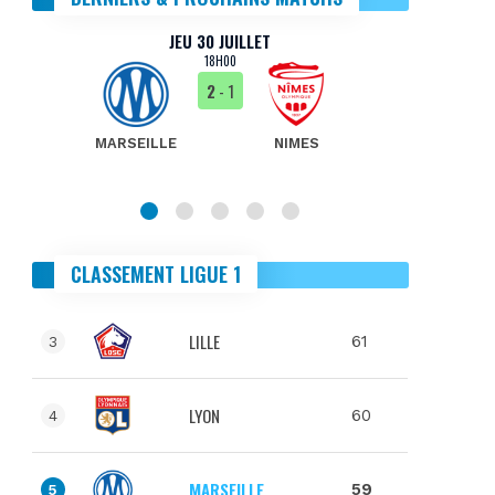
JEU 30 JUILLET
18H00
2
- 1
MARSEILLE
NIMES
MA
CLASSEMENT LIGUE 1
LILLE
61
3
LYON
60
4
MARSEILLE
59
5