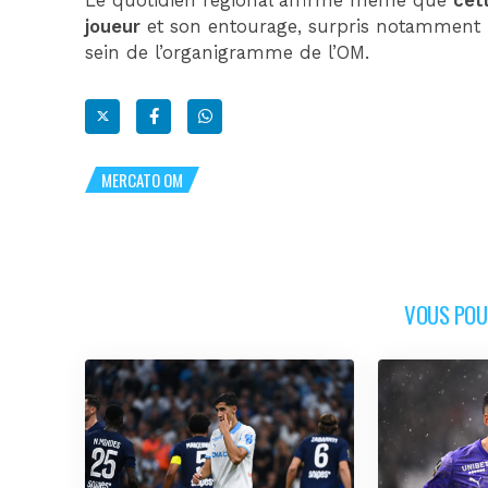
Le quotidien régional affirme même que
cet
joueur
et son entourage, surpris notamment 
sein de l’organigramme de l’OM.
MERCATO OM
VOUS POUR