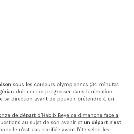
DIM 30 AOÛT
20H45
MONACO
MARSEILLE
aison
sous les couleurs olympiennes (34 minutes
igérian doit encore progresser dans l’animation
de sa direction avant de pouvoir prétendre à un
 onze de départ d’Habib Beye ce dimanche face à
uestions au sujet de son avenir et
un départ n’est
onnelle n’est pas clarifiée avant l’été selon les