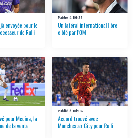
1
Publié à 19h36
éjà envoyée pour le
Un latéral international libre
ccesseur de Rulli
ciblé par l’OM
Publié à 18h06
vé pour Medina, la
Accord trouvé avec
e de la vente
Manchester City pour Rulli