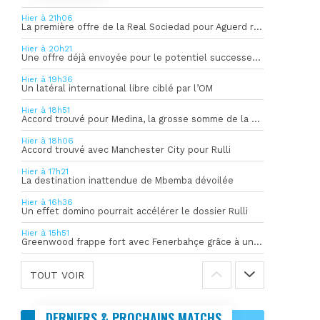
Hier à 21h06
La première offre de la Real Sociedad pour Aguerd refusée par l’OM
Hier à 20h21
Une offre déjà envoyée pour le potentiel successeur de Rulli
Hier à 19h36
Un latéral international libre ciblé par l’OM
Hier à 18h51
Accord trouvé pour Medina, la grosse somme de la vente dévoilée
Hier à 18h06
Accord trouvé avec Manchester City pour Rulli
Hier à 17h21
La destination inattendue de Mbemba dévoilée
Hier à 16h36
Un effet domino pourrait accélérer le dossier Rulli
Hier à 15h51
Greenwood frappe fort avec Fenerbahçe grâce à un but spectaculaire
TOUT VOIR
DERNIERS & PROCHAINS MATCHS