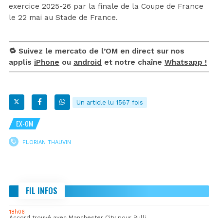
exercice 2025-26 par la finale de la Coupe de France
le 22 mai au Stade de France.
🔁 Suivez le mercato de l’OM en direct sur nos
applis
iPhone
ou
android
et notre chaîne
Whatsapp !
Un article lu 1567 fois
EX-OM
FLORIAN THAUVIN
FIL INFOS
18h06
Accord trouvé avec Manchester City pour Rulli