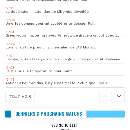
17h21
La destination inattendue de Mbemba dévoilée
16h36
Un effet domino pourrait accélérer le dossier Rulli
15h51
Greenwood frappe fort avec Fenerbahçe grâce à un but spectaculaire
15h06
Lorenzi suit de près un ancien ailier de l’AS Monaco
14h21
Les gagnants et les perdants du large succès contre Al Shahania
13h26
L’OM a pris la température pour Kanté
12h43
Astier : « Pour Adidas, il n’y a pas meilleur club que l’OM »
TOUT VOIR
DERNIERS & PROCHAINS MATCHS
JEU 30 JUILLET
18H00