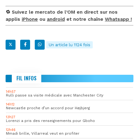
🔁 Suivez le mercato de l’OM en direct sur nos
applis
iPhone
ou
android
et notre chaîne
Whatsapp !
Un article lu 1124 fois
FIL INFOS
14h57
Rulli passe sa visite médicale avec Manchester City
14h12
Newcastle proche d’un accord pour Højbjerg
13h27
Lorenzi a pris des renseignements pour Gboho
12h46
Mmadi brille, Villarreal veut en profiter