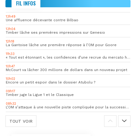
FIL INFOS
13h49
Une affluence décevante contre Bilbao
13h04
Timber lâche ses premières impressions sur Genesio
12h18
La Gantoise lâche une première réponse à l’OM pour Goore
11h33
« Tout est étonnant », les confidences d’une recrue du mercato hivernal de l’OM
10h47
McCourt va lâcher 300 millions de dollars dans un nouveau projet
10h02
Encore un petit espoir dans le dossier Atubolu ?
09h17
Timber juge la Ligue 1 et le Classique
08h32
L’OM s’attaque à une nouvelle piste compliquée pour la succession de Rulli
TOUT VOIR