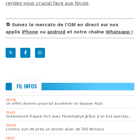
rendez-vous crucial face aux Niçois
.
🔁 Suivez le mercato de l’OM en direct sur nos
applis
iPhone
ou
android
et notre chaîne
Whatsapp !
FIL INFOS
16h36
Un effet domino pourrait accélérer le dossier Rulli
15h51
Greenwood frappe fort avec Fenerbahçe grâce à un but spectaculaire
15h06
Lorenzi suit de près un ancien ailier de l’AS Monaco
14h21