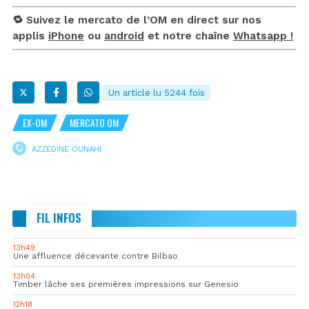
🔁 Suivez le mercato de l’OM en direct sur nos
applis
iPhone
ou
android
et notre chaîne
Whatsapp !
Un article lu 5244 fois
EX-OM
MERCATO OM
AZZEDINE OUNAHI
FIL INFOS
13h49
Une affluence décevante contre Bilbao
13h04
Timber lâche ses premières impressions sur Genesio
12h18