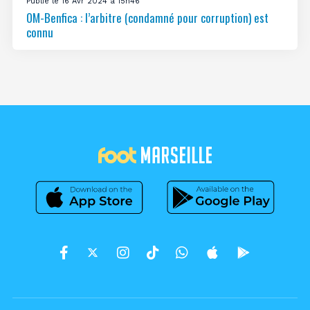
Publié le 16 Avr 2024 à 15h46
OM-Benfica : l’arbitre (condamné pour corruption) est
connu