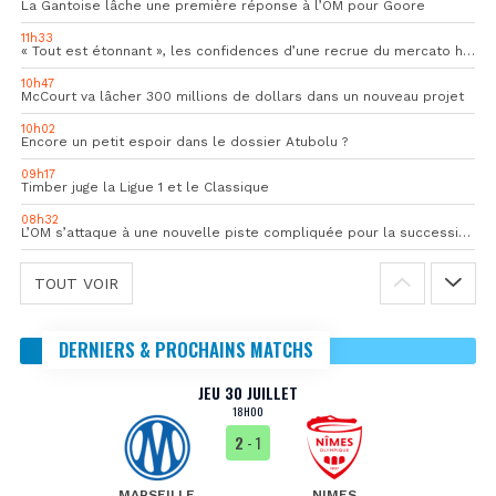
La Gantoise lâche une première réponse à l’OM pour Goore
11h33
« Tout est étonnant », les confidences d’une recrue du mercato hivernal de l’OM
10h47
McCourt va lâcher 300 millions de dollars dans un nouveau projet
10h02
Encore un petit espoir dans le dossier Atubolu ?
09h17
Timber juge la Ligue 1 et le Classique
08h32
L’OM s’attaque à une nouvelle piste compliquée pour la succession de Rulli
TOUT VOIR
DERNIERS & PROCHAINS MATCHS
JEU 30 JUILLET
18H00
2
- 1
MARSEILLE
NIMES