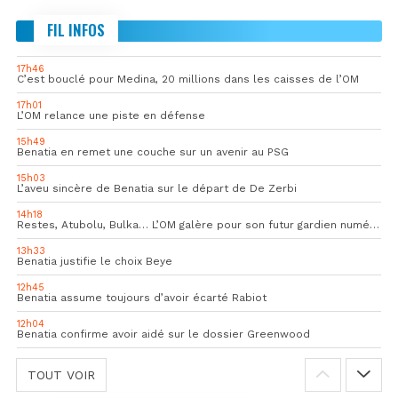
FIL INFOS
17h46
C’est bouclé pour Medina, 20 millions dans les caisses de l’OM
17h01
L’OM relance une piste en défense
15h49
Benatia en remet une couche sur un avenir au PSG
15h03
L’aveu sincère de Benatia sur le départ de De Zerbi
14h18
Restes, Atubolu, Bulka… L’OM galère pour son futur gardien numéro 1
13h33
Benatia justifie le choix Beye
12h45
Benatia assume toujours d’avoir écarté Rabiot
12h04
Benatia confirme avoir aidé sur le dossier Greenwood
TOUT VOIR