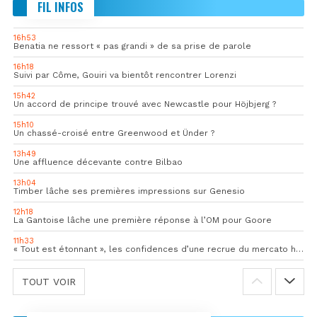
FIL INFOS
16h53
Benatia ne ressort « pas grandi » de sa prise de parole
16h18
Suivi par Côme, Gouiri va bientôt rencontrer Lorenzi
15h42
Un accord de principe trouvé avec Newcastle pour Höjbjerg ?
15h10
Un chassé-croisé entre Greenwood et Ünder ?
13h49
Une affluence décevante contre Bilbao
13h04
Timber lâche ses premières impressions sur Genesio
12h18
La Gantoise lâche une première réponse à l’OM pour Goore
11h33
« Tout est étonnant », les confidences d’une recrue du mercato hivernal de l’OM
TOUT VOIR