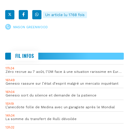
Un article lu 1768 fois
MASON GREENWOOD
FIL INFOS
17h34
Zéro recrue au 7 août, l’OM face à une situation rarissime en Europe
16h49
Genesio rassure sur l’état d’esprit malgré un mercato inquiétant
16h04
Genesio sort du silence et demande de la patience
15h19
L’anecdote folle de Medina avec un garagiste après le Mondial
14h34
La somme du transfert de Rulli dévoilée
13h32