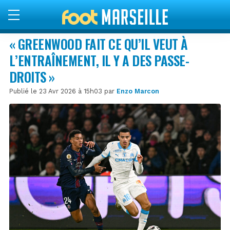
« GREENWOOD FAIT CE QU’IL VEUT À
L’ENTRAÎNEMENT, IL Y A DES PASSE-
DROITS »
Publié le 23 Avr 2026 à 15h03 par
Enzo Marcon