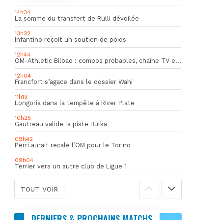
14h34
La somme du transfert de Rulli dévoilée
13h32
Infantino reçoit un soutien de poids
12h44
OM-Athletic Bilbao : compos probables, chaîne TV et heure du match
12h04
Francfort s’agace dans le dossier Wahi
11h13
Longoria dans la tempête à River Plate
10h25
Gautreau valide la piste Bulka
09h42
Perri aurait recalé l’OM pour le Torino
09h04
Terrier vers un autre club de Ligue 1
TOUT VOIR
DERNIERS & PROCHAINS MATCHS