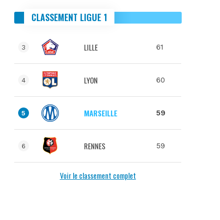
CLASSEMENT LIGUE 1
LILLE
61
3
LYON
60
4
MARSEILLE
59
5
RENNES
59
6
Voir le classement complet