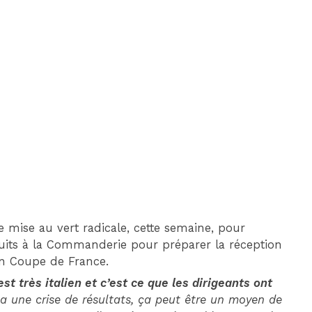
DIM 30 AOÛT
20H45
MONACO
MARSEILLE
 mise au vert radicale, cette semaine, pour
 nuits à la Commanderie pour préparer la réception
 en Coupe de France.
est très italien et c’est ce que les dirigeants ont
 y a une crise de résultats, ça peut être un moyen de