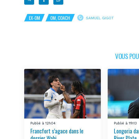
EX-OM
OM, COACH
SAMUEL GIGOT
VOUS POUR
Publié à 12h04
Publié à 11h13
Francfort s’agace dans le
Longoria da
dossier Wahi
River Plate