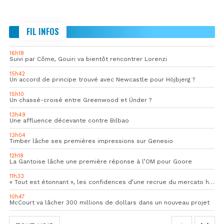
FIL INFOS
16h18
Suivi par Côme, Gouiri va bientôt rencontrer Lorenzi
15h42
Un accord de principe trouvé avec Newcastle pour Höjbjerg ?
15h10
Un chassé-croisé entre Greenwood et Ünder ?
13h49
Une affluence décevante contre Bilbao
13h04
Timber lâche ses premières impressions sur Genesio
12h18
La Gantoise lâche une première réponse à l’OM pour Goore
11h33
« Tout est étonnant », les confidences d’une recrue du mercato hivernal de l’OM
10h47
McCourt va lâcher 300 millions de dollars dans un nouveau projet