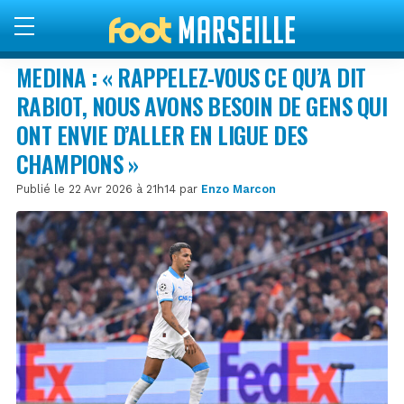
MEDINA : « RAPPELEZ-VOUS CE QU’A DIT
RABIOT, NOUS AVONS BESOIN DE GENS QUI
ONT ENVIE D’ALLER EN LIGUE DES
CHAMPIONS »
Publié le 22 Avr 2026 à 21h14 par
Enzo Marcon