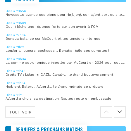
Hier à 23h56
Newcastle avance ses pions pour Højbjerg, son agent sort du silence
Hier à 23h09
Gouiri lâche une réponse forte sur son avenir à l’OM
Hier à 22h04
Benatia balance sur McCourt et les tensions internes
Hier à 21h19
Longoria, joueurs, coulisses… Benatia règle ses comptes !
Hier à 20h34
La somme astronomique injectée par McCourt en 2026 pour soutenir l’OM
Hier à 19h49
Droits TV : Ligue 1+, DAZN, Canal+… le grand bouleversement
Hier à 19h04
Hojbjerg, Balerdi, Aguerd… le grand ménage se prépare
Hier à 18h19
Aguerd a choisi sa destination, Naples reste en embuscade
TOUT VOIR
DERNIERS & PROCHAINS MATCHS