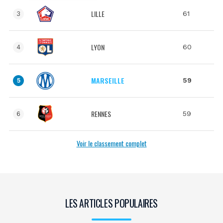
LILLE
61
3
LYON
60
4
MARSEILLE
59
5
RENNES
59
6
Voir le classement complet
LES ARTICLES POPULAIRES