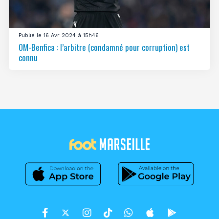
Publié le 16 Avr 2024 à 15h46
OM-Benfica : l’arbitre (condamné pour corruption) est
connu