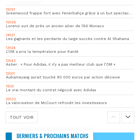
15h51
Greenwood frappe fort avec Fenerbahçe grâce à un but spectaculaire
15h06
Lorenzi suit de près un ancien ailier de l’AS Monaco
14h21
Les gagnants et les perdants du large succès contre Al Shahania
13h26
L’OM a pris la température pour Kanté
12h43
Astier : « Pour Adidas, il n’y a pas meilleur club que l’OM »
12h01
Aubameyang aurait touché 90 000 euros par action décisive
11h10
Le vrai montant du contrat négocié avec Adidas
10h33
La valorisation de McCourt refroidit les investisseurs
TOUT VOIR
DERNIERS & PROCHAINS MATCHS