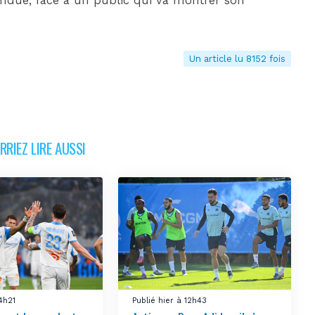
endue, face à un public qui va montrer son
Un article lu 8152 fois
RIEZ LIRE AUSSI
14h21
Publié hier à 12h43