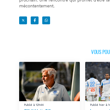
prochain. Une rencontre qui promet d’être t
mécontentement.
VOUS POUR
Publié à 12h44
Publié hier à 