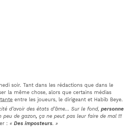
DIM 30 AOÛT
20H45
MONACO
MARSEILLE
medi soir. Tant dans les rédactions que dans le
nser la même chose, alors que certains médias
rtante
entre les joueurs, le dirigeant et Habib Beye.
acité d’avoir des états d’âme… Sur le fond,
personne
n peu de gazon
,
ça ne peut pas leur faire de mal !!!
ter :
«
Des imposteurs
. »