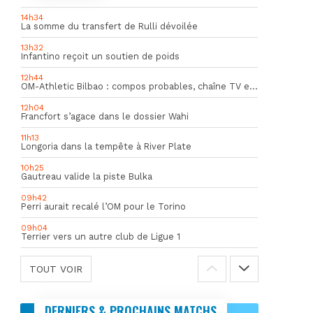
14h34
La somme du transfert de Rulli dévoilée
13h32
Infantino reçoit un soutien de poids
12h44
OM-Athletic Bilbao : compos probables, chaîne TV et heure du match
12h04
Francfort s’agace dans le dossier Wahi
11h13
Longoria dans la tempête à River Plate
10h25
Gautreau valide la piste Bulka
09h42
Perri aurait recalé l’OM pour le Torino
09h04
Terrier vers un autre club de Ligue 1
TOUT VOIR
DERNIERS & PROCHAINS MATCHS