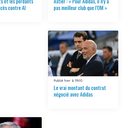
s et les perdants
Astier : « Pour Adidas, il n’y a
ccès contre Al
pas meilleur club que l’OM »
Publié hier à 11h10
Le vrai montant du contrat
négocié avec Adidas