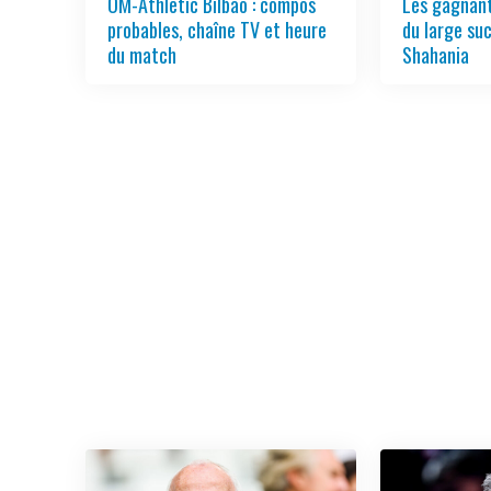
OM-Athletic Bilbao : compos
Les gagnant
probables, chaîne TV et heure
du large su
du match
Shahania