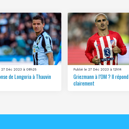
le 27 Déc 2023 à 08h25
Publié le 27 Déc 2023 à 12h14
onse de Longoria à Thauvin
Griezmann à l’OM ? Il répond
clairement