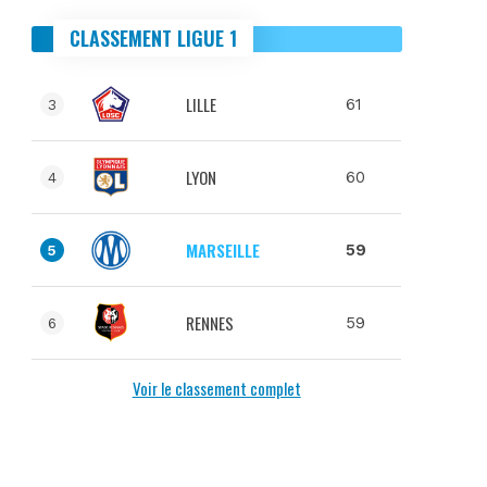
CLASSEMENT LIGUE 1
LILLE
61
3
LYON
60
4
MARSEILLE
59
5
RENNES
59
6
Voir le classement complet