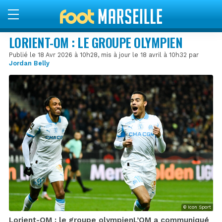
LORIENT-OM : LE GROUPE OLYMPIEN
Publié le 18 Avr 2026 à 10h28, mis à jour le 18 avril à 10h32 par
Jordan Belly
© Icon Sport
Lorient-OM : le groupe olympienL’OM a communiqué