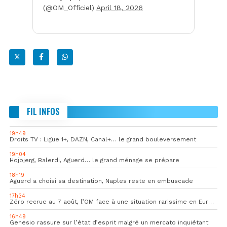
(@OM_Officiel)
April 18, 2026
FIL INFOS
19h49
Droits TV : Ligue 1+, DAZN, Canal+… le grand bouleversement
19h04
Hojbjerg, Balerdi, Aguerd… le grand ménage se prépare
18h19
Aguerd a choisi sa destination, Naples reste en embuscade
17h34
Zéro recrue au 7 août, l’OM face à une situation rarissime en Europe
16h49
Genesio rassure sur l’état d’esprit malgré un mercato inquiétant