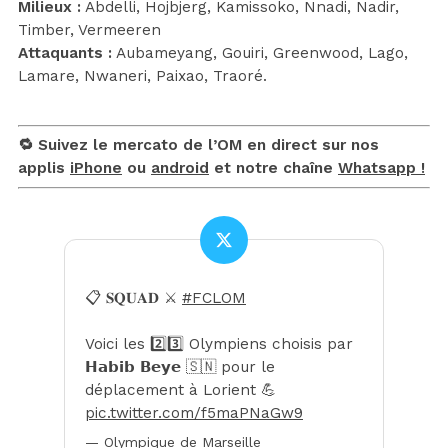
Milieux :
Abdelli, Hojbjerg, Kamissoko, Nnadi, Nadir,
Timber, Vermeeren
Attaquants :
Aubameyang, Gouiri, Greenwood, Lago,
Lamare, Nwaneri, Paixao, Traoré.
🔁 Suivez le mercato de l’OM en direct sur nos
applis
iPhone
ou
android
et notre chaîne
Whatsapp !
📋 𝐒𝐐𝐔𝐀𝐃 ⚔️
#FCLOM
Voici les 2️⃣3️⃣ Olympiens choisis par
𝗛𝗮𝗯𝗶𝗯 𝗕𝗲𝘆𝗲 🇸🇳 pour le
déplacement à Lorient 💪
pic.twitter.com/f5maPNaGw9
— Olympique de Marseille