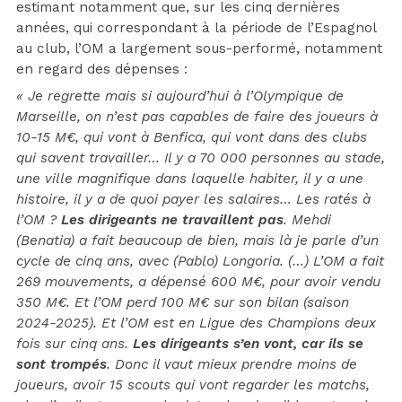
estimant notamment que, sur les cinq dernières
années, qui correspondant à la période de l’Espagnol
au club, l’OM a largement sous-performé, notamment
en regard des dépenses :
« Je regrette mais si aujourd’hui à l’Olympique de
Marseille, on n’est pas capables de faire des joueurs à
10-15 M€, qui vont à Benfica, qui vont dans des clubs
qui savent travailler… Il y a 70 000 personnes au stade,
une ville magnifique dans laquelle habiter, il y a une
histoire, il y a de quoi payer les salaires… Les ratés à
l’OM ?
Les dirigeants ne travaillent pas
. Mehdi
(Benatia) a fait beaucoup de bien, mais là je parle d’un
cycle de cinq ans, avec (Pablo) Longoria. (…) L’OM a fait
269 mouvements, a dépensé 600 M€, pour avoir vendu
350 M€. Et l’OM perd 100 M€ sur son bilan (saison
2024-2025). Et l’OM est en Ligue des Champions deux
fois sur cinq ans.
Les dirigeants s’en vont, car ils se
sont trompés
. Donc il vaut mieux prendre moins de
joueurs, avoir 15 scouts qui vont regarder les matchs,