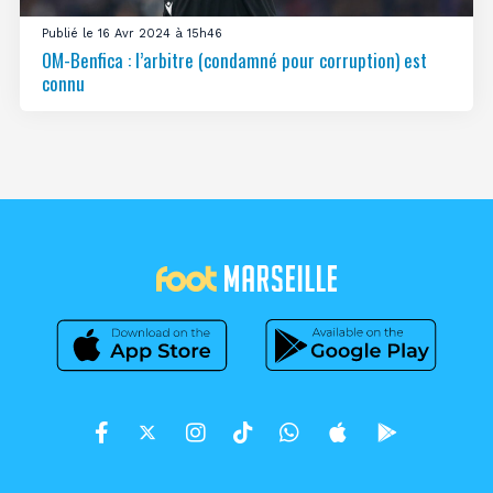
Publié le 16 Avr 2024 à 15h46
OM-Benfica : l’arbitre (condamné pour corruption) est
connu