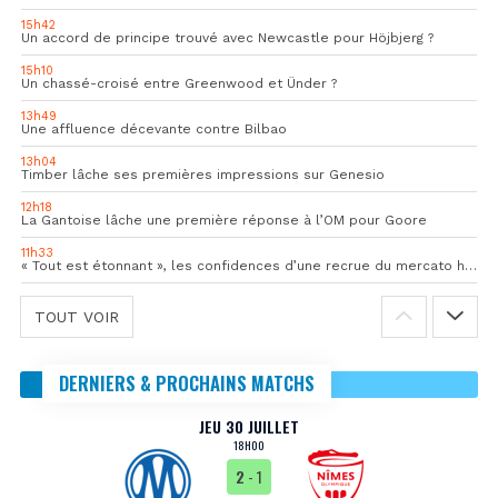
15h42
Un accord de principe trouvé avec Newcastle pour Höjbjerg ?
15h10
Un chassé-croisé entre Greenwood et Ünder ?
13h49
Une affluence décevante contre Bilbao
13h04
Timber lâche ses premières impressions sur Genesio
12h18
La Gantoise lâche une première réponse à l’OM pour Goore
11h33
« Tout est étonnant », les confidences d’une recrue du mercato hivernal de l’OM
TOUT VOIR
DERNIERS & PROCHAINS MATCHS
JEU 30 JUILLET
18H00
2
- 1