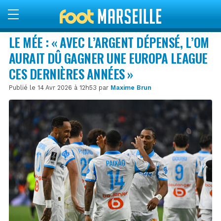
LE MÉE : « AVEC L’ARGENT DÉPENSÉ, L’OM
AURAIT DÛ GAGNER UNE EUROPA LEAGUE
CES DERNIÈRES ANNÉES »
Publié le 14 Avr 2026 à 12h53 par
Maxime Brun