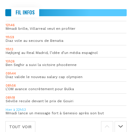
FIL INFOS
12h46
Mmadi brille, Villarreal veut en profiter
11h59
Diaz vole au secours de Benatia
11h13
Højbjerg au Real Madrid, l’idée d’un média espagnol
10h26
Ben Seghir a suivi la victoire phocéenne
09h44
Diaz valide le nouveau salary cap olympien
08h56
L’OM avance concrètement pour Bulka
08h18
Séville recule devant le prix de Gouiri
Hier à 22h53
Mmadi lance un message fort à Genesio après son but
TOUT VOIR