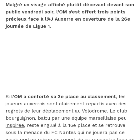
Malgré un visage affiché plutôt décevant devant son
public vendredi soir, l’OM s’est offert trois points
précieux face à l’AJ Auxerre en ouverture de la 26e
journée de Ligue 1.
Si
l’OM a conforté sa 3e place au classement
, les
joueurs auxerrois sont clairement repartis avec des
regrets de leur déplacement au Vélodrome. Le club
bourguignon,
battu par une équipe marseillaise peu
inspirée
, reste englué à la 16e place et se retrouve
sous la menace du FC Nantes qui ne jouera pas ce
week-end en raison du report de sa rencontre face au