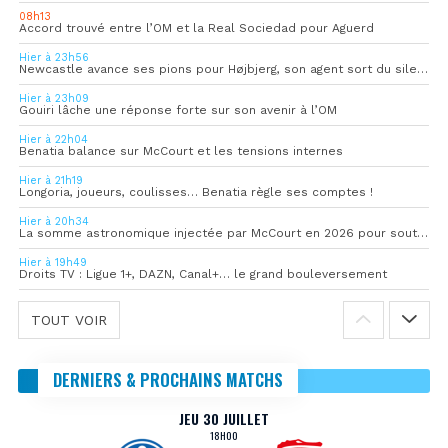
08h13
Accord trouvé entre l’OM et la Real Sociedad pour Aguerd
Hier à 23h56
Newcastle avance ses pions pour Højbjerg, son agent sort du silence
Hier à 23h09
Gouiri lâche une réponse forte sur son avenir à l’OM
Hier à 22h04
Benatia balance sur McCourt et les tensions internes
Hier à 21h19
Longoria, joueurs, coulisses… Benatia règle ses comptes !
Hier à 20h34
La somme astronomique injectée par McCourt en 2026 pour soutenir l’OM
Hier à 19h49
Droits TV : Ligue 1+, DAZN, Canal+… le grand bouleversement
TOUT VOIR
DERNIERS & PROCHAINS MATCHS
JEU 30 JUILLET
18H00