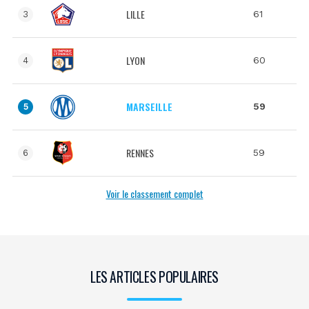
LILLE
61
3
LYON
60
4
MARSEILLE
59
5
RENNES
59
6
Voir le classement complet
LES ARTICLES POPULAIRES