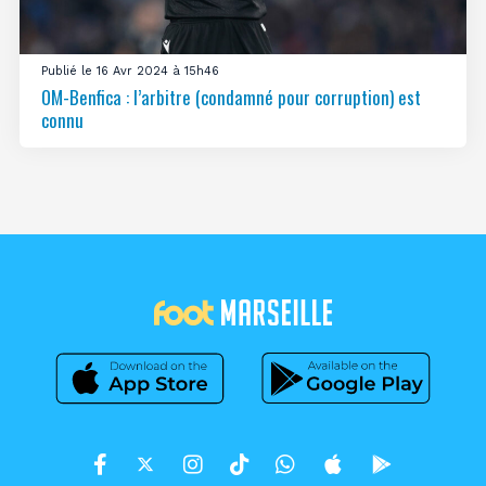
Publié le 16 Avr 2024 à 15h46
OM-Benfica : l’arbitre (condamné pour corruption) est
connu