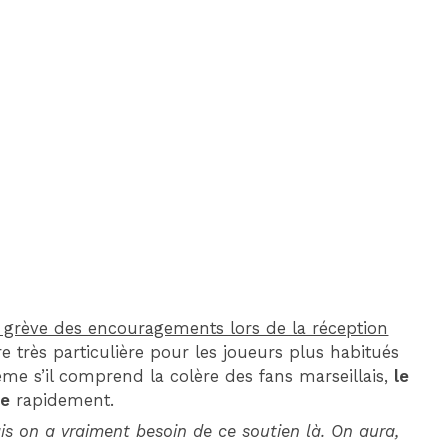
DIM 30 AOÛT
20H45
MONACO
MARSEILLE
 grève des encouragements lors de la réception
e très particulière pour les joueurs plus habitués
e s’il comprend la colère des fans marseillais,
le
ce
rapidement.
is on a vraiment besoin de ce soutien là. On aura,