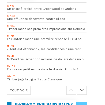
15h10
Un chassé-croisé entre Greenwood et Ünder ?
13h49
Une affluence décevante contre Bilbao
13h04
Timber lâche ses premières impressions sur Genesio
12h18
La Gantoise lâche une première réponse à l’OM pour Goore
11h33
« Tout est étonnant », les confidences d’une recrue du mercato hivernal de l’OM
10h47
McCourt va lâcher 300 millions de dollars dans un nouveau projet
10h02
Encore un petit espoir dans le dossier Atubolu ?
09h17
Timber juge la Ligue 1 et le Classique
TOUT VOIR
DERNIERS & PROCHAINS MATCHS