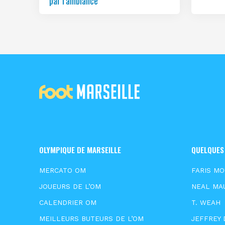
par l’ambiance
OLYMPIQUE DE MARSEILLE
QUELQUES
MERCATO OM
FARIS M
JOUEURS DE L’OM
NEAL MA
CALENDRIER OM
T. WEAH
MEILLEURS BUTEURS DE L’OM
JEFFREY 