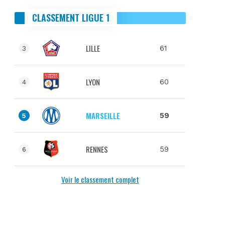
CLASSEMENT LIGUE 1
LILLE
61
3
LYON
60
4
MARSEILLE
59
5
RENNES
59
6
Voir le classement complet