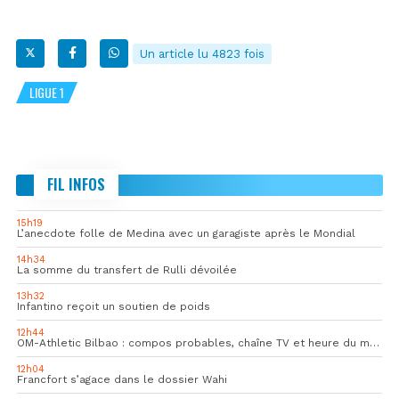
Un article lu 4823 fois
LIGUE 1
FIL INFOS
15h19
L’anecdote folle de Medina avec un garagiste après le Mondial
14h34
La somme du transfert de Rulli dévoilée
13h32
Infantino reçoit un soutien de poids
12h44
OM-Athletic Bilbao : compos probables, chaîne TV et heure du match
12h04
Francfort s’agace dans le dossier Wahi