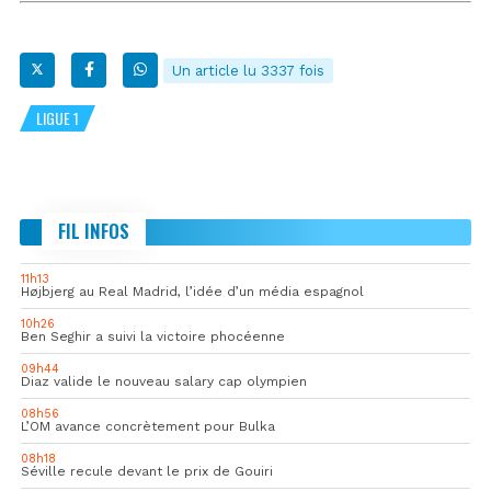
Un article lu 3337 fois
LIGUE 1
FIL INFOS
11h13
Højbjerg au Real Madrid, l’idée d’un média espagnol
10h26
Ben Seghir a suivi la victoire phocéenne
09h44
Diaz valide le nouveau salary cap olympien
08h56
L’OM avance concrètement pour Bulka
08h18
Séville recule devant le prix de Gouiri