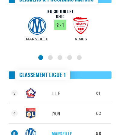
JEU 30 JUILLET
18H00
2
- 1
MARSEILLE
NIMES
MA
CLASSEMENT LIGUE 1
LILLE
61
3
LYON
60
4
MARSEILLE
59
5