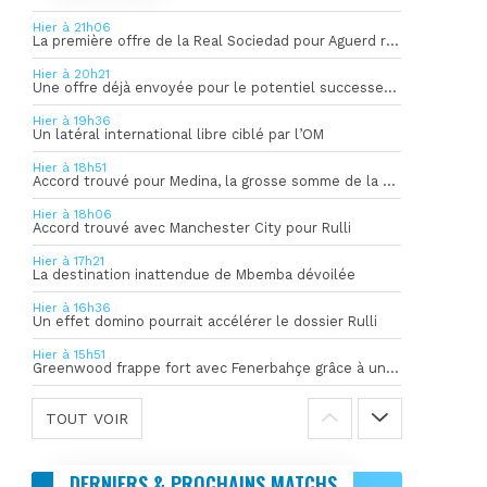
Hier à 21h06
La première offre de la Real Sociedad pour Aguerd refusée par l’OM
Hier à 20h21
Une offre déjà envoyée pour le potentiel successeur de Rulli
Hier à 19h36
Un latéral international libre ciblé par l’OM
Hier à 18h51
Accord trouvé pour Medina, la grosse somme de la vente dévoilée
Hier à 18h06
Accord trouvé avec Manchester City pour Rulli
Hier à 17h21
La destination inattendue de Mbemba dévoilée
Hier à 16h36
Un effet domino pourrait accélérer le dossier Rulli
Hier à 15h51
Greenwood frappe fort avec Fenerbahçe grâce à un but spectaculaire
TOUT VOIR
DERNIERS & PROCHAINS MATCHS