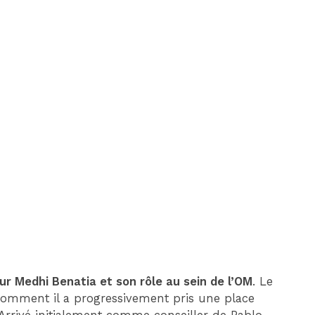
DIM 30 AOÛT
20H45
MONACO
MARSEILLE
ur Medhi Benatia et son rôle au sein de l’OM
. Le
comment il a progressivement pris une place